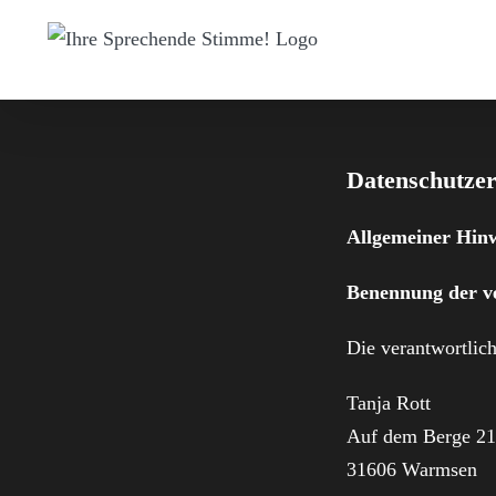
Skip
to
content
Datenschutze
Allgemeiner Hinw
Benennung der ve
Die verantwortlich
Tanja Rott
Auf dem Berge 2
31606
Warmsen