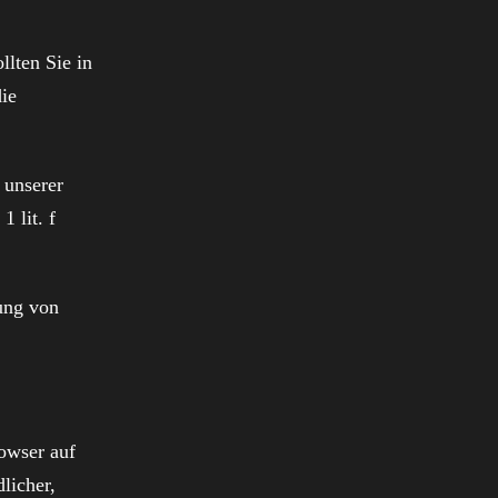
llten Sie in
ie
 unserer
1 lit. f
ung von
owser auf
licher,