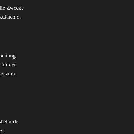
 die Zwecke
ktdaten o.
beitung
 Für den
bis zum
sbehörde
es