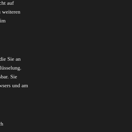
cht auf
u weiteren
 im
die Sie an
lüsselung.
sbar. Sie
owsers und am
ch