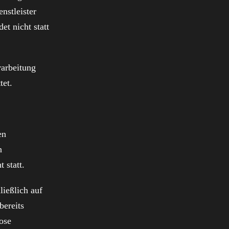
nstleister
t nicht statt
rarbeitung
tet.
en
n
 statt.
ließlich auf
bereits
lose