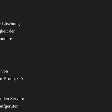
ur Löschung
keit der
sondere
s von
an Bruno, CA
u den Servern
aufgerufen